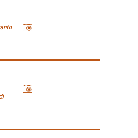
canto
di