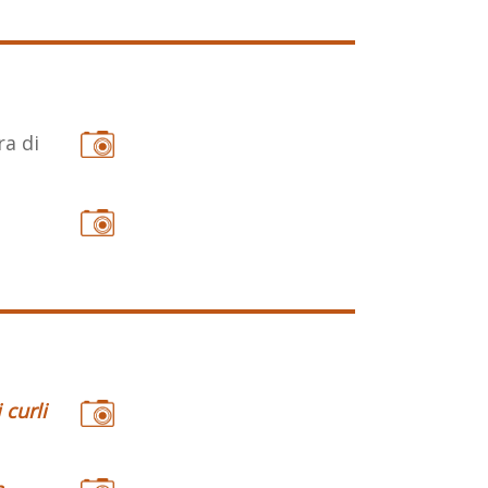
a di
 curli