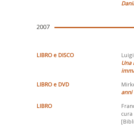
Danil
2007
LIBRO e DISCO
Luigi
Una r
imma
LIBRO e DVD
Mirk
anni
LIBRO
Fran
cura 
[Bibl