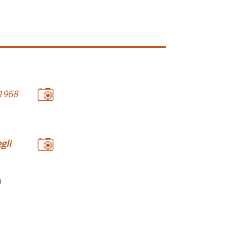
1968
gli
a