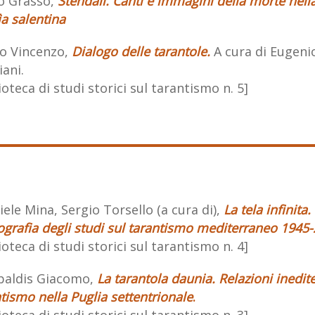
o Grasso,
Stendalì. Canti e immagini della morte nell
a salentina
o Vincenzo,
Dialogo delle tarantole.
A cura di Eugeni
ani.
ioteca di studi storici sul tarantismo n. 5]
ele Mina, Sergio Torsello (a cura di),
La tela infinita.
ografia degli studi sul tarantismo mediterraneo 1945
ioteca di studi storici sul tarantismo n. 4]
baldis Giacomo,
La tarantola daunia. Relazioni inedite
tismo nella Puglia settentrionale
.