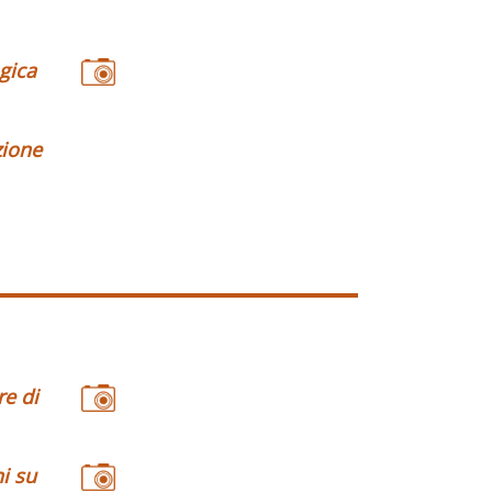
gica
zione
re di
i su