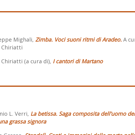
eppe Mighali,
Zimba. Voci suoni ritmi di Aradeo.
A cur
 Chiriatti
 Chiriatti (a cura di),
I cantori di Martano
io L. Verri,
La betissa. Saga composita dell’uomo dei
una grassa signora