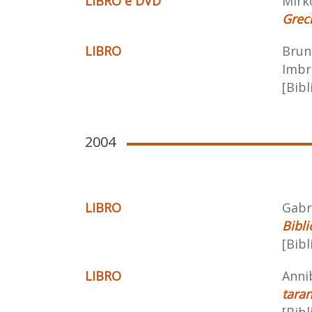
LIBRO e DVD
Mirk
Grecì
LIBRO
Brun
Imbri
[Bibl
2004
LIBRO
Gabri
Bibli
[Bibl
LIBRO
Anni
taran